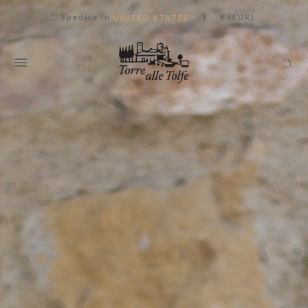
|
Spedire in
€ (EUR)
UNITED STATES